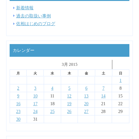
新着情報
過去の取扱い事例
佐相はじめのブログ
カレンダー
˂
3月 2015
˃
▼
月
火
水
木
金
土
日
4
4
6
2
7
3
5
1
4
7
3
6
1
4
6
2
2
5
1
3
6
4
2
1
13
14
10
12
14
10
13
13
12
10
13
11
11
11
11
11
9
8
8
9
9
8
9
2
3
4
5
6
7
8
18
18
20
16
21
17
19
15
18
21
17
20
15
18
20
16
16
19
15
17
20
18
16
9
10
11
12
13
14
15
25
25
27
23
28
24
26
22
25
28
24
27
22
25
27
23
23
26
22
24
27
25
23
16
17
18
19
20
21
22
30
31
31
29
30
29
30
23
24
25
26
27
28
29
30
31