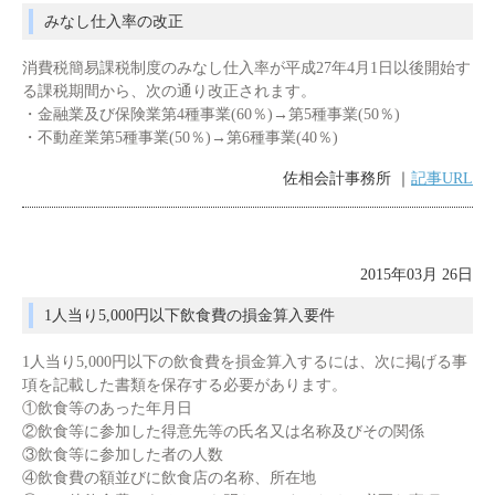
みなし仕入率の改正
消費税簡易課税制度のみなし仕入率が平成27年4月1日以後開始す
る課税期間から、次の通り改正されます。
・金融業及び保険業第4種事業(60％)→第5種事業(50％)
・不動産業第5種事業(50％)→第6種事業(40％)
佐相会計事務所 ｜
記事URL
2015年03月 26日
1人当り5,000円以下飲食費の損金算入要件
1人当り5,000円以下の飲食費を損金算入するには、次に掲げる事
項を記載した書類を保存する必要があります。
①飲食等のあった年月日
②飲食等に参加した得意先等の氏名又は名称及びその関係
③飲食等に参加した者の人数
④飲食費の額並びに飲食店の名称、所在地