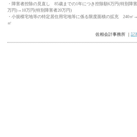
・障害者控除の見直し 85歳までの1年につき控除額6万円(特別障害
1
1
1
2
2
1
1
1
2
3
1
3
2
2
1
2
万円)→10万円(特別障害者20万円)
5
5
7
3
8
4
6
2
5
8
4
7
2
5
7
3
3
6
2
4
7
5
3
6
6
8
4
9
5
7
3
6
9
5
8
3
6
8
4
4
7
3
5
8
6
4
10
10
7
7
9
5
6
8
4
7
6
9
4
7
9
5
5
8
4
6
9
7
5
・小規模宅地等の特定居住用宅地等に係る限度面積の拡充 240㎡→3
12
12
14
10
15
13
12
15
14
12
14
10
10
13
14
12
10
11
11
11
9
9
9
13
13
15
16
12
14
10
13
16
12
15
10
13
15
14
10
12
15
13
11
11
11
11
14
14
16
12
17
13
15
14
17
13
16
14
16
12
12
15
13
16
14
12
11
11
11
㎡
19
19
21
17
22
18
20
16
19
22
18
21
16
19
21
17
17
20
16
18
21
19
17
20
20
22
18
23
19
21
17
20
23
19
22
17
20
22
18
18
21
17
19
22
20
18
21
21
23
19
24
20
22
18
21
24
20
23
18
21
23
19
19
22
18
20
23
21
19
佐相会計事務所 ｜
記
26
26
28
24
29
25
27
23
26
29
25
28
23
26
28
24
24
27
23
25
28
26
24
27
27
29
25
30
26
28
24
27
30
26
29
24
27
29
25
25
28
24
26
29
27
25
28
28
30
26
27
29
25
28
27
30
25
28
30
26
26
29
25
27
30
28
26
31
30
30
31
30
31
31
31