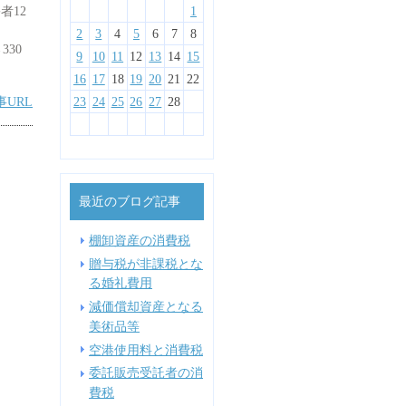
者12
1
1
3
4
2
1
4
3
1
3
2
3
1
2
2
4
5
1
3
2
5
1
4
2
4
3
1
4
2
3
3
5
1
6
2
4
3
6
2
5
3
5
1
1
4
2
5
3
1
4
4
6
2
7
3
5
1
4
7
3
6
1
4
6
2
2
5
1
3
6
4
2
1
10
10
10
10
11
11
8
8
6
7
9
5
8
7
5
8
6
6
9
5
7
8
6
12
10
12
10
11
11
11
11
9
9
7
8
6
9
8
6
9
7
7
6
8
9
7
10
10
12
13
10
13
12
10
12
12
10
11
11
8
9
7
9
7
8
8
7
9
8
13
14
10
12
14
10
13
13
12
10
13
11
11
11
11
11
9
8
8
9
9
8
9
2
3
4
5
6
7
8
30
15
15
17
13
18
14
16
12
15
18
14
17
12
15
17
13
13
16
12
14
17
15
13
16
16
18
14
19
15
17
13
16
19
15
18
13
16
18
14
14
17
13
15
18
16
14
17
17
19
15
20
16
18
14
17
20
16
19
14
17
19
15
15
18
14
16
19
17
15
18
18
20
16
21
17
19
15
18
21
17
20
15
18
20
16
16
19
15
17
20
18
16
9
10
11
12
13
14
15
22
22
24
20
25
21
23
19
22
25
21
24
19
22
24
20
20
23
19
21
24
22
20
23
23
25
21
26
22
24
20
23
26
22
25
20
23
25
21
21
24
20
22
25
23
21
24
24
26
22
27
23
25
21
24
27
23
26
21
24
26
22
22
25
21
23
26
24
22
25
25
27
23
28
24
26
22
25
28
24
27
22
25
27
23
23
26
22
24
27
25
23
16
17
18
19
20
21
22
事URL
29
29
27
28
30
26
29
28
31
26
29
27
27
30
26
28
31
29
27
30
30
28
29
27
30
29
27
30
28
28
31
27
29
30
28
31
29
30
28
31
30
28
31
29
28
30
31
29
30
31
29
31
29
30
29
30
23
24
25
26
27
28
最近のブログ記事
棚卸資産の消費税
贈与税が非課税とな
る婚礼費用
減価償却資産となる
美術品等
空港使用料と消費税
委託販売受託者の消
費税