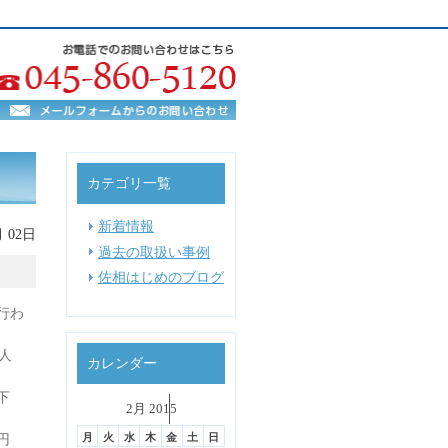
カテゴリ一覧
新着情報
月 02日
過去の取扱い事例
佐相はじめのブログ
行わ
続人
カレンダー
下
˂
2月 2015
˃
▼
月
火
水
木
金
土
日
円