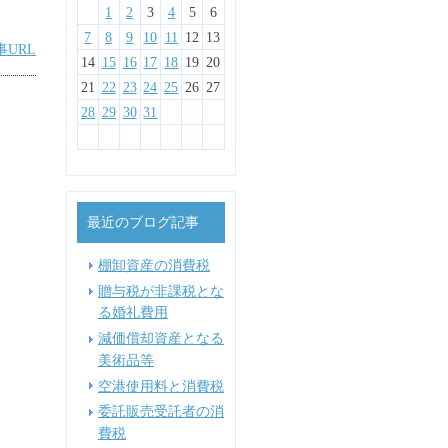
1
1
3
4
2
1
4
3
1
3
2
1
2
2
4
5
1
3
2
5
1
4
2
4
3
1
2
3
3
5
1
6
2
4
3
6
2
5
3
5
1
1
4
2
3
1
4
4
6
2
7
3
5
1
1
4
7
3
6
1
4
6
2
2
5
1
3
4
2
1
2
3
4
5
6
10
10
10
11
11
8
8
6
7
9
5
5
8
7
5
8
6
6
9
5
7
8
6
12
10
12
10
11
11
11
9
9
7
8
6
6
9
8
6
9
7
7
6
8
9
7
10
10
12
13
10
13
12
10
12
10
11
11
8
9
7
7
9
7
8
8
7
9
8
13
14
10
12
14
10
13
13
12
10
11
11
11
11
11
9
8
8
8
9
9
8
9
7
8
9
10
11
12
13
事URL
15
15
17
13
18
14
16
12
12
15
18
14
17
12
15
17
13
13
16
12
14
15
13
16
16
18
14
19
15
17
13
13
16
19
15
18
13
16
18
14
14
17
13
15
16
14
17
17
19
15
20
16
18
14
14
17
20
16
19
14
17
19
15
15
18
14
16
17
15
18
18
20
16
21
17
19
15
15
18
21
17
20
15
18
20
16
16
19
15
17
18
16
14
15
16
17
18
19
20
22
22
24
20
25
21
23
19
19
22
25
21
24
19
22
24
20
20
23
19
21
22
20
23
23
25
21
26
22
24
20
20
23
26
22
25
20
23
25
21
21
24
20
22
23
21
24
24
26
22
27
23
25
21
21
24
27
23
26
21
24
26
22
22
25
21
23
24
22
25
25
27
23
28
24
26
22
22
25
28
24
27
22
25
27
23
23
26
22
24
25
23
21
22
23
24
25
26
27
29
29
27
28
30
26
26
29
28
31
26
29
27
27
30
26
28
29
27
30
30
28
29
27
27
30
29
27
30
28
28
31
27
29
30
28
31
29
30
28
28
31
30
28
31
29
28
30
31
29
30
31
29
31
29
30
29
30
28
29
30
31
最近のブログ記事
棚卸資産の消費税
贈与税が非課税とな
る婚礼費用
減価償却資産となる
美術品等
空港使用料と消費税
委託販売受託者の消
費税