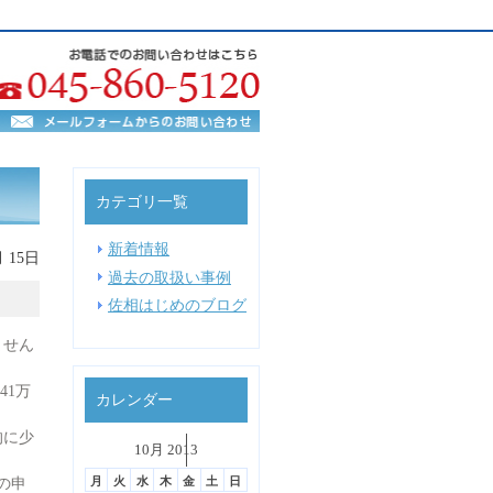
カテゴリ一覧
新着情報
月 15日
過去の取扱い事例
佐相はじめのブログ
ません
41万
カレンダー
的に少
˂
10月 2013
˃
▼
月
火
水
木
金
土
日
の申