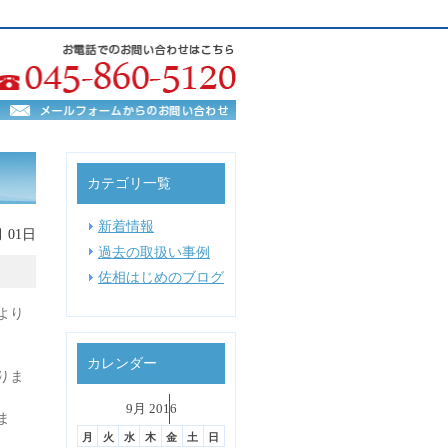
カテゴリ一覧
新着情報
月 01日
過去の取扱い事例
佐相はじめのブログ
より
カレンダー
りま
˂
9月 2016
˃
▼
ま
月
火
水
木
金
土
日