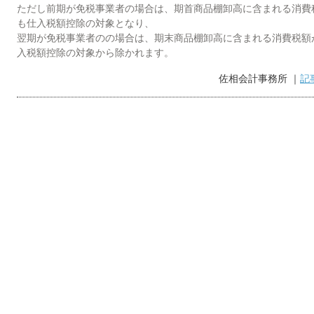
ただし前期が免税事業者の場合は、期首商品棚卸高に含まれる消費
1
1
1
2
2
1
1
1
2
3
1
3
2
2
1
2
も仕入税額控除の対象となり、
5
7
3
8
4
6
2
2
5
8
4
7
2
5
7
3
3
6
2
4
7
5
3
6
8
4
9
5
7
3
3
6
9
5
8
3
6
8
4
4
7
3
5
8
6
4
10
10
7
9
5
6
8
4
4
7
6
9
4
7
9
5
5
8
4
6
9
7
5
翌期が免税事業者のの場合は、期末商品棚卸高に含まれる消費税額
12
14
10
15
13
12
15
14
12
14
10
10
13
14
12
10
11
11
11
9
9
9
9
13
15
16
12
14
10
10
13
16
12
15
10
13
15
14
10
12
15
13
11
11
11
11
14
16
12
17
13
15
14
17
13
16
14
16
12
12
15
13
16
14
12
11
11
11
11
入税額控除の対象から除かれます。
19
21
17
22
18
20
16
16
19
22
18
21
16
19
21
17
17
20
16
18
21
19
17
20
22
18
23
19
21
17
17
20
23
19
22
17
20
22
18
18
21
17
19
22
20
18
21
23
19
24
20
22
18
18
21
24
20
23
18
21
23
19
19
22
18
20
23
21
19
佐相会計事務所 ｜
記
26
28
24
29
25
27
23
23
26
29
25
28
23
26
28
24
24
27
23
25
28
26
24
27
29
25
30
26
28
24
24
27
30
26
29
24
27
29
25
25
28
24
26
29
27
25
28
30
26
27
29
25
25
28
27
30
25
28
30
26
26
29
25
27
30
28
26
31
30
30
31
30
31
31
31