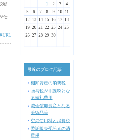
税額
1
3
4
2
1
4
3
1
3
2
3
1
2
4
5
1
3
2
5
1
4
2
4
3
1
4
2
3
5
1
6
2
4
3
6
2
5
3
5
1
1
4
2
5
3
1
4
6
2
7
3
5
1
1
4
7
3
6
1
4
6
2
2
5
1
3
6
4
2
1
2
3
4
10
10
10
10
11
11
8
6
7
9
5
5
8
7
5
8
6
6
9
5
7
8
6
12
10
12
10
11
11
11
11
9
7
8
6
6
9
8
6
9
7
7
6
8
9
7
10
12
13
10
13
12
10
12
12
10
11
11
8
9
7
7
9
7
8
8
7
9
8
13
14
10
12
14
10
13
13
12
10
13
11
11
11
11
9
8
8
8
9
9
8
9
5
6
7
8
9
10
11
が仕
15
17
13
18
14
16
12
12
15
18
14
17
12
15
17
13
13
16
12
14
17
15
13
16
18
14
19
15
17
13
13
16
19
15
18
13
16
18
14
14
17
13
15
18
16
14
17
19
15
20
16
18
14
14
17
20
16
19
14
17
19
15
15
18
14
16
19
17
15
18
20
16
21
17
19
15
15
18
21
17
20
15
18
20
16
16
19
15
17
20
18
16
12
13
14
15
16
17
18
22
24
20
25
21
23
19
19
22
25
21
24
19
22
24
20
20
23
19
21
24
22
20
23
25
21
26
22
24
20
20
23
26
22
25
20
23
25
21
21
24
20
22
25
23
21
24
26
22
27
23
25
21
21
24
27
23
26
21
24
26
22
22
25
21
23
26
24
22
25
27
23
28
24
26
22
22
25
28
24
27
22
25
27
23
23
26
22
24
27
25
23
19
20
21
22
23
24
25
事URL
29
27
28
30
26
26
29
28
31
26
29
27
27
30
26
28
31
29
27
30
28
29
27
27
30
29
27
30
28
28
31
27
29
30
28
31
29
30
28
28
31
30
28
31
29
28
30
31
29
30
31
29
31
29
30
29
30
26
27
28
29
30
最近のブログ記事
棚卸資産の消費税
贈与税が非課税とな
る婚礼費用
減価償却資産となる
美術品等
空港使用料と消費税
委託販売受託者の消
費税