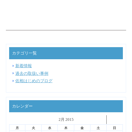
カテゴリ一覧
新着情報
過去の取扱い事例
佐相はじめのブログ
カレンダー
˂
2月 2015
˃
▼
月
火
水
木
金
土
日