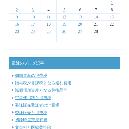
4
4
6
2
7
3
5
1
4
7
3
6
1
4
6
2
2
5
1
3
6
4
2
1
13
14
10
12
14
10
13
13
12
10
13
11
11
11
11
11
9
8
8
9
9
8
9
2
3
4
5
6
7
8
18
18
20
16
21
17
19
15
18
21
17
20
15
18
20
16
16
19
15
17
20
18
16
9
10
11
12
13
14
15
25
25
27
23
28
24
26
22
25
28
24
27
22
25
27
23
23
26
22
24
27
25
23
16
17
18
19
20
21
22
30
31
29
31
29
30
29
30
23
24
25
26
27
28
最近のブログ記事
棚卸資産の消費税
贈与税が非課税となる婚礼費用
減価償却資産となる美術品等
空港使用料と消費税
委託販売受託者の消費税
委託販売と消費税
初診時選定療養費
文書料と医療費控除