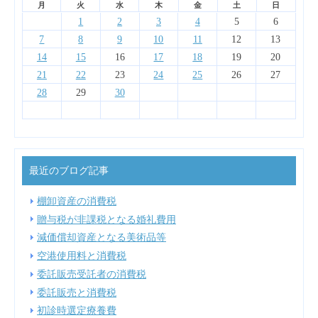
月
火
水
木
金
土
日
4
4
6
2
7
3
5
1
1
4
7
3
6
1
4
2
2
5
1
3
6
4
2
1
2
3
4
5
6
13
14
10
12
14
10
13
12
10
13
11
11
11
11
11
9
8
8
8
9
9
8
9
7
8
9
10
11
12
13
18
18
20
16
21
17
19
15
15
18
21
17
20
15
18
16
16
19
15
17
20
18
16
14
15
16
17
18
19
20
25
25
27
23
28
24
26
22
22
25
28
24
27
22
25
23
23
26
22
24
27
25
23
21
22
23
24
25
26
27
30
31
29
31
29
30
29
30
28
29
30
最近のブログ記事
棚卸資産の消費税
贈与税が非課税となる婚礼費用
減価償却資産となる美術品等
空港使用料と消費税
委託販売受託者の消費税
委託販売と消費税
初診時選定療養費