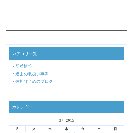
カテゴリ一覧
新着情報
過去の取扱い事例
佐相はじめのブログ
カレンダー
˂
3月 2015
˃
▼
月
火
水
木
金
土
日