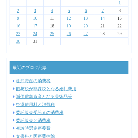
4
4
6
2
7
3
5
1
4
7
3
6
1
4
6
2
2
5
1
3
6
4
2
1
13
14
10
12
14
10
13
13
12
10
13
11
11
11
11
11
9
8
8
9
9
8
9
2
3
4
5
6
7
8
18
18
20
16
21
17
19
15
18
21
17
20
15
18
20
16
16
19
15
17
20
18
16
9
10
11
12
13
14
15
25
25
27
23
28
24
26
22
25
28
24
27
22
25
27
23
23
26
22
24
27
25
23
16
17
18
19
20
21
22
30
31
31
29
30
29
30
23
24
25
26
27
28
29
30
31
最近のブログ記事
棚卸資産の消費税
贈与税が非課税となる婚礼費用
減価償却資産となる美術品等
空港使用料と消費税
委託販売受託者の消費税
委託販売と消費税
初診時選定療養費
文書料と医療費控除