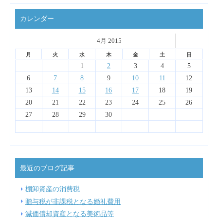
カレンダー
˂
4月 2015
˃
▼
月
火
水
木
金
土
日
4
4
6
2
7
3
1
1
4
7
3
6
1
4
6
2
2
5
1
3
6
4
2
1
2
3
4
5
13
14
10
14
10
13
13
12
10
13
11
11
11
11
11
9
8
8
8
9
9
8
9
6
7
8
9
10
11
12
18
18
20
16
21
17
15
15
18
21
17
20
15
18
20
16
16
19
15
17
20
18
16
13
14
15
16
17
18
19
25
25
27
23
28
24
22
22
25
28
24
27
22
25
27
23
23
26
22
24
27
25
23
20
21
22
23
24
25
26
30
31
29
31
29
30
29
30
27
28
29
30
最近のブログ記事
棚卸資産の消費税
贈与税が非課税となる婚礼費用
減価償却資産となる美術品等