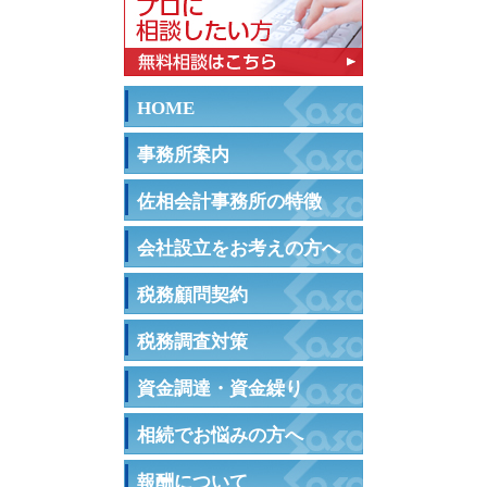
HOME
事務所案内
佐相会計事務所の特徴
会社設立をお考えの方へ
税務顧問契約
税務調査対策
資金調達・資金繰り
相続でお悩みの方へ
報酬について