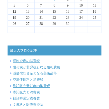
13
14
10
12
14
10
13
13
12
10
13
11
11
11
11
9
8
8
8
9
9
8
9
5
6
7
8
9
10
11
18
20
16
21
17
19
15
15
18
21
17
20
15
18
20
16
16
19
15
17
20
18
16
12
13
14
15
16
17
18
25
27
23
28
24
26
22
22
25
28
24
27
22
25
27
23
23
26
22
24
27
25
23
19
20
21
22
23
24
25
30
31
29
31
29
30
29
30
26
27
28
29
30
最近のブログ記事
棚卸資産の消費税
贈与税が非課税となる婚礼費用
減価償却資産となる美術品等
空港使用料と消費税
委託販売受託者の消費税
委託販売と消費税
初診時選定療養費
文書料と医療費控除