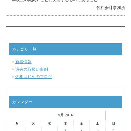
佐相会計事務所
カテゴリ一覧
新着情報
過去の取扱い事例
佐相はじめのブログ
カレンダー
˂
9月 2016
˃
▼
月
火
水
木
金
土
日
4
6
2
7
3
5
1
1
4
7
3
6
1
4
6
2
2
5
1
3
6
4
2
1
2
3
4