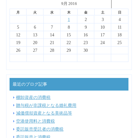
˂
9月 2016
˃
▼
月
火
水
木
金
土
日
4
6
2
7
3
5
1
1
4
7
3
6
1
4
6
2
2
5
1
3
6
4
2
1
2
3
4
13
14
10
12
14
10
13
13
12
10
13
11
11
11
11
9
8
8
8
9
9
8
9
5
6
7
8
9
10
11
18
20
16
21
17
19
15
15
18
21
17
20
15
18
20
16
16
19
15
17
20
18
16
12
13
14
15
16
17
18
25
27
23
28
24
26
22
22
25
28
24
27
22
25
27
23
23
26
22
24
27
25
23
19
20
21
22
23
24
25
30
31
29
31
29
30
29
30
26
27
28
29
30
最近のブログ記事
棚卸資産の消費税
贈与税が非課税となる婚礼費用
減価償却資産となる美術品等
空港使用料と消費税
委託販売受託者の消費税
委託販売と消費税