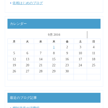
佐相はじめのブログ
カレンダー
˂
9月 2016
˃
▼
月
火
水
木
金
土
日
4
6
2
7
3
5
1
1
4
7
3
6
1
4
6
2
2
5
1
3
6
4
2
1
2
3
4
13
14
10
12
14
10
13
13
12
10
13
11
11
11
11
9
8
8
8
9
9
8
9
5
6
7
8
9
10
11
18
20
16
21
17
19
15
15
18
21
17
20
15
18
20
16
16
19
15
17
20
18
16
12
13
14
15
16
17
18
25
27
23
28
24
26
22
22
25
28
24
27
22
25
27
23
23
26
22
24
27
25
23
19
20
21
22
23
24
25
30
31
29
31
29
30
29
30
26
27
28
29
30
最近のブログ記事
棚卸資産の消費税