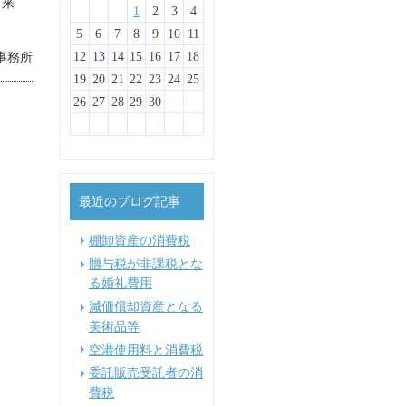
出来
1
3
4
2
1
4
3
1
3
2
3
1
2
4
5
1
3
2
5
1
4
2
4
3
1
4
2
3
5
1
6
2
4
3
6
2
5
3
5
1
1
4
2
5
3
1
4
6
2
7
3
5
1
1
4
7
3
6
1
4
6
2
2
5
1
3
6
4
2
1
2
3
4
10
10
10
10
11
11
8
6
7
9
5
5
8
7
5
8
6
6
9
5
7
8
6
12
10
12
10
11
11
11
11
9
7
8
6
6
9
8
6
9
7
7
6
8
9
7
10
12
13
10
13
12
10
12
12
10
11
11
8
9
7
7
9
7
8
8
7
9
8
13
14
10
12
14
10
13
13
12
10
13
11
11
11
11
9
8
8
8
9
9
8
9
5
6
7
8
9
10
11
事務所
15
17
13
18
14
16
12
12
15
18
14
17
12
15
17
13
13
16
12
14
17
15
13
16
18
14
19
15
17
13
13
16
19
15
18
13
16
18
14
14
17
13
15
18
16
14
17
19
15
20
16
18
14
14
17
20
16
19
14
17
19
15
15
18
14
16
19
17
15
18
20
16
21
17
19
15
15
18
21
17
20
15
18
20
16
16
19
15
17
20
18
16
12
13
14
15
16
17
18
22
24
20
25
21
23
19
19
22
25
21
24
19
22
24
20
20
23
19
21
24
22
20
23
25
21
26
22
24
20
20
23
26
22
25
20
23
25
21
21
24
20
22
25
23
21
24
26
22
27
23
25
21
21
24
27
23
26
21
24
26
22
22
25
21
23
26
24
22
25
27
23
28
24
26
22
22
25
28
24
27
22
25
27
23
23
26
22
24
27
25
23
19
20
21
22
23
24
25
29
27
28
30
26
26
29
28
31
26
29
27
27
30
26
28
31
29
27
30
28
29
27
27
30
29
27
30
28
28
31
27
29
30
28
31
29
30
28
28
31
30
28
31
29
28
30
31
29
30
31
29
31
29
30
29
30
26
27
28
29
30
最近のブログ記事
棚卸資産の消費税
贈与税が非課税とな
る婚礼費用
減価償却資産となる
美術品等
空港使用料と消費税
委託販売受託者の消
費税