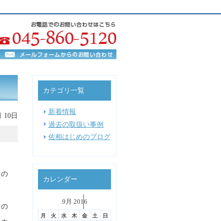
カテゴリ一覧
新着情報
月 10日
過去の取扱い事例
佐相はじめのブログ
て
ての
カレンダー
˂
9月 2016
˃
▼
その
月
火
水
木
金
土
日