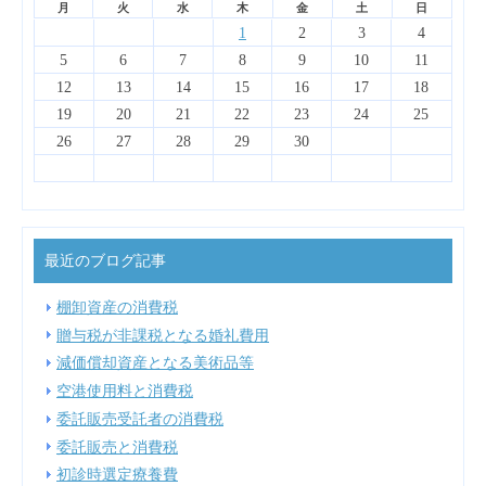
月
火
水
木
金
土
日
4
6
2
7
3
5
1
1
4
7
3
6
1
4
6
2
2
5
1
3
6
4
2
1
2
3
4
13
14
10
12
14
10
13
13
12
10
13
11
11
11
11
9
8
8
8
9
9
8
9
5
6
7
8
9
10
11
18
20
16
21
17
19
15
15
18
21
17
20
15
18
20
16
16
19
15
17
20
18
16
12
13
14
15
16
17
18
25
27
23
28
24
26
22
22
25
28
24
27
22
25
27
23
23
26
22
24
27
25
23
19
20
21
22
23
24
25
30
31
29
31
29
30
29
30
26
27
28
29
30
最近のブログ記事
棚卸資産の消費税
贈与税が非課税となる婚礼費用
減価償却資産となる美術品等
空港使用料と消費税
委託販売受託者の消費税
委託販売と消費税
初診時選定療養費