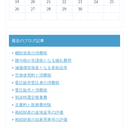
25
27
23
28
24
26
22
22
25
28
24
27
22
25
27
23
23
26
22
24
27
25
23
19
20
21
22
23
24
25
30
31
29
31
29
30
29
30
26
27
28
29
30
最近のブログ記事
棚卸資産の消費税
贈与税が非課税となる婚礼費用
減価償却資産となる美術品等
空港使用料と消費税
委託販売受託者の消費税
委託販売と消費税
初診時選定療養費
文書料と医療費控除
相続財産の金地金等の評価
相続財産の自家用車等の評価