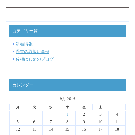
カテゴリ一覧
新着情報
過去の取扱い事例
佐相はじめのブログ
カレンダー
˂
9月 2016
˃
▼
月
火
水
木
金
土
日
4
6
2
7
3
5
1
1
4
7
3
6
1
4
6
2
2
5
1
3
6
4
2
1
2
3
4
13
14
10
12
14
10
13
13
12
10
13
11
11
11
11
9
8
8
8
9
9
8
9
5
6
7
8
9
10
11
18
20
16
21
17
19
15
15
18
21
17
20
15
18
20
16
16
19
15
17
20
18
16
12
13
14
15
16
17
18