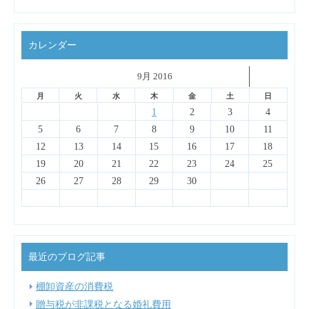
カレンダー
˂
9月 2016
˃
▼
月
火
水
木
金
土
日
4
6
2
7
3
5
1
1
4
7
3
6
1
4
6
2
2
5
1
3
6
4
2
1
2
3
4
13
14
10
12
14
10
13
13
12
10
13
11
11
11
11
9
8
8
8
9
9
8
9
5
6
7
8
9
10
11
18
20
16
21
17
19
15
15
18
21
17
20
15
18
20
16
16
19
15
17
20
18
16
12
13
14
15
16
17
18
25
27
23
28
24
26
22
22
25
28
24
27
22
25
27
23
23
26
22
24
27
25
23
19
20
21
22
23
24
25
30
31
29
31
29
30
29
30
26
27
28
29
30
最近のブログ記事
棚卸資産の消費税
贈与税が非課税となる婚礼費用